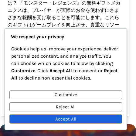
は？ 『モンスター・レジェンズ』の無料ギフトメカ
ニクスは、プレイヤーが実際のお金を使わずにさま
ざまな報酬を受け取ることを可能にします。これら
のギフトはゲームプレイを向上させ、貴重なリソー
スを提供するため、ゲーム体験の重要な部分となっ
We respect your privacy
ています。 無料ギフトシステムの概要 『モンスタ
ー・レジェンズ』の無料ギフトシステムは、プレイ
Cookies help us improve your experience, deliver
ヤーのゲームへの関与と参加を報いるように設計さ
personalized content, and analyze traffic. You
れています。プレイヤーは、デイリーログイン、特
can choose which cookies to allow by clicking
別イベント、特定のタスクの完了を通じてギフトを
Customize
. Click
Accept All
to consent or
Reject
受け取ることができます。このシステムは、定期的
All
to decline non-essential cookies.
なプレイとゲームの機能とのインタラクションを促
進します。…
Customize
20/02/2026
Reject All
Accept All