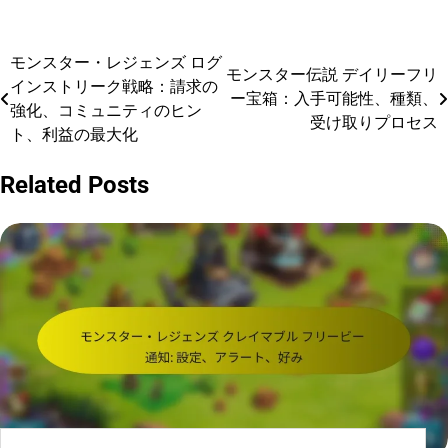
モンスター・レジェンズ ログ
Post
モンスター伝説 デイリーフリ
インストリーク戦略：請求の
ー宝箱：入手可能性、種類、
navigation
強化、コミュニティのヒン
受け取りプロセス
ト、利益の最大化
Related Posts