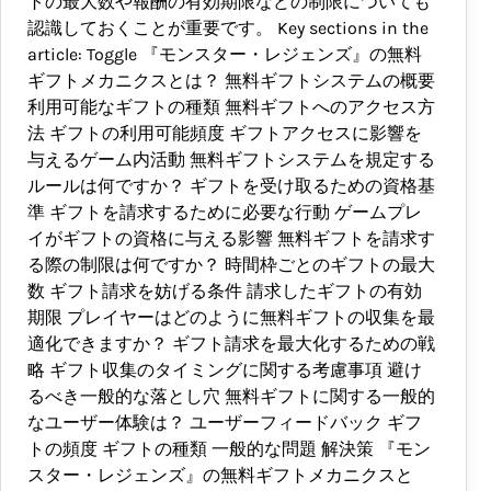
トの最大数や報酬の有効期限などの制限についても
認識しておくことが重要です。 Key sections in the
article: Toggle 『モンスター・レジェンズ』の無料
ギフトメカニクスとは？ 無料ギフトシステムの概要
利用可能なギフトの種類 無料ギフトへのアクセス方
法 ギフトの利用可能頻度 ギフトアクセスに影響を
与えるゲーム内活動 無料ギフトシステムを規定する
ルールは何ですか？ ギフトを受け取るための資格基
準 ギフトを請求するために必要な行動 ゲームプレ
イがギフトの資格に与える影響 無料ギフトを請求す
る際の制限は何ですか？ 時間枠ごとのギフトの最大
数 ギフト請求を妨げる条件 請求したギフトの有効
期限 プレイヤーはどのように無料ギフトの収集を最
適化できますか？ ギフト請求を最大化するための戦
略 ギフト収集のタイミングに関する考慮事項 避け
るべき一般的な落とし穴 無料ギフトに関する一般的
なユーザー体験は？ ユーザーフィードバック ギフ
トの頻度 ギフトの種類 一般的な問題 解決策 『モン
スター・レジェンズ』の無料ギフトメカニクスと