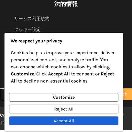
法的情報
サービス利用規約
クッキー設定
お問い合わせ
We respect your privacy
プライバシーポリシー
Cookies help us improve your experience, deliver
personalized content, and analyze traffic. You
私たちについて
can choose which cookies to allow by clicking
Customize
. Click
Accept All
to consent or
Reject
検索
All
to decline non-essential cookies.
Search
Customize
for:
Reject All
Copyright © 2026
html5-lab.jp
Theme: Blog Point By
Artify
Accept All
Themes
.